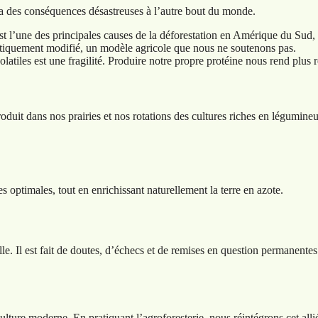
i a des conséquences désastreuses à l’autre bout du monde.
st l’une des principales causes de la déforestation en Amérique du Sud,
tiquement modifié, un modèle agricole que nous ne soutenons pas.
les est une fragilité. Produire notre propre protéine nous rend plus rés
oduit dans nos prairies et nos rotations des cultures riches en légumineu
es optimales, tout en enrichissant naturellement la terre en azote.
le. Il est fait de doutes, d’échecs et de remises en question permanente
ulture moderne. En pratiquant l’agroforesterie, nous réintégrons cet alli