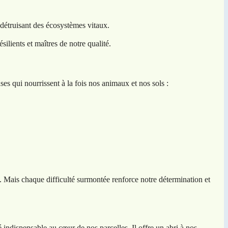
 détruisant des écosystèmes vitaux.
ilients et maîtres de notre qualité.
ses qui nourrissent à la fois nos animaux et nos sols :
s. Mais chaque difficulté surmontée renforce notre détermination et
é indispensable au cœur de nos parcelles. Il offre un abri à nos