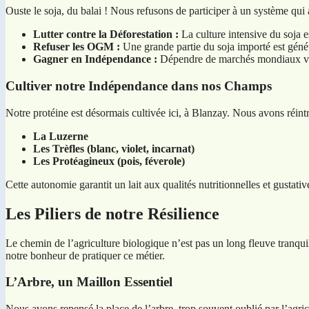
Ouste le soja, du balai ! Nous refusons de participer à un système qu
Lutter contre la Déforestation :
La culture intensive du soja e
Refuser les OGM :
Une grande partie du soja importé est géné
Gagner en Indépendance :
Dépendre de marchés mondiaux volati
Cultiver notre Indépendance dans nos Champs
Notre protéine est désormais cultivée ici, à Blanzay. Nous avons réintr
La Luzerne
Les Trèfles (blanc, violet, incarnat)
Les Protéagineux (pois, féverole)
Cette autonomie garantit un lait aux qualités nutritionnelles et gustativ
Les Piliers de notre Résilience
Le chemin de l’agriculture biologique n’est pas un long fleuve tranquil
notre bonheur de pratiquer ce métier.
L’Arbre, un Maillon Essentiel
Nous avons repensé la place de l’arbre, trop souvent oublié par l’agric